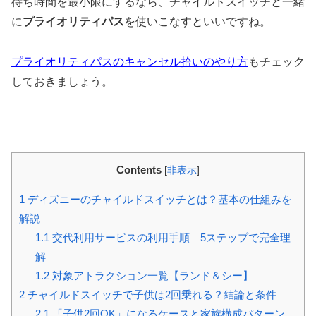
待ち時間を最小限にするなら、チャイルドスイッチと一緒
に
プライオリティパス
を使いこなすといいですね。
プライオリティパスのキャンセル拾いのやり方
もチェック
しておきましょう。
Contents
[
非表示
]
1
ディズニーのチャイルドスイッチとは？基本の仕組みを
解説
1.1
交代利用サービスの利用手順｜5ステップで完全理
解
1.2
対象アトラクション一覧【ランド＆シー】
2
チャイルドスイッチで子供は2回乗れる？結論と条件
2.1
「子供2回OK」になるケースと家族構成パターン