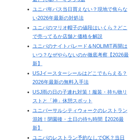
ユニバ年パス当日買えない？現地で焦らな
い2026年最新の対処法
ユニバのマリオ帽子の値段はいくら？どこ
で売ってるか店舗と価格を解説
ユニバのナイトパレード＆NOLIMIT再開は
いつ？なぜやらないのか徹底考察【2026最
新】
USJイースターシールはどこでもらえる？
2026年最新の無料入手法
USJ雨の日の子連れ対策！服装・持ち物リ
ストと「神」休憩スポット
ユニバーサルシティウォークのレストラン
混雑！閉園後・土日の待ち時間【2026最
新】
ユニバのレストラン予約なしでOK？当日