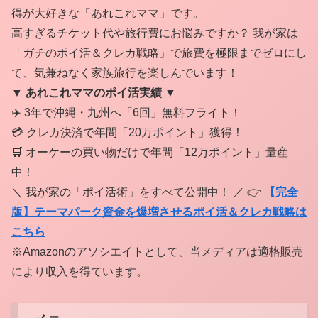
得が大好きな「あれこれママ」です。
高すぎるチケット代や旅行費にお悩みですか？ 我が家は
「ガチのポイ活＆クレカ戦略」で旅費を極限までゼロにし
て、気兼ねなく家族旅行を楽しんでいます！
▼ あれこれママのポイ活実績 ▼
✈️ 3年で沖縄・九州へ「6回」無料フライト！
💳 クレカ決済で年間「20万ポイント」獲得！
🛒 オーケーの買い物だけで年間「12万ポイント」量産
中！
＼ 我が家の「ポイ活術」をすべて公開中！ ／ 👉
【完全
版】テーマパーク資金を爆増させるポイ活＆クレカ戦略は
こちら
※Amazonのアソシエイトとして、当メディアは適格販売
により収入を得ています。