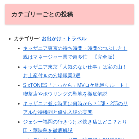
カテゴリーごとの投稿
カテゴリー:
お出かけ・トラベル
キッザニア東京の待ち時間・時間のつぶし方！
親はマネージャー業で超多忙！【完全版】
キッザニア東京「人気のない仕事」は宝の山！
お土産付きの穴場職業3選
SixTONES「こっから」MVロケ地巡りルート！
喫茶店やボウリングの聖地を徹底解説
キッザニア並ぶ時間は何時から？1部・2部のリ
アルな待機列と優先入場の実態
ジェシー福岡の行きつけ水炊き店はどこ？とり
田・華味鳥を徹底解説