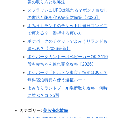
券の取り方と攻略法
スプラッシュUFOは濡れる？ポンチョなし
の末路と靴を守る完全防備策【2026】
よみうりランドのチケットは当日コンビニ
で買える？一番得する買い方
ポケパークのチケットでよみうりランドも
遊べる？【2026最新】
ポケパークカントーはベビーカーOK？110
段も赤ちゃん連れ完全攻略【2026】
ポケパーク「ヒルトン東京」宿泊はあり？
無料宿泊特典を使う遠征ルート
よみうりランドプール場所取り攻略！何時
に並ぶ？コツ5選
カテゴリー:
美ら海水族館