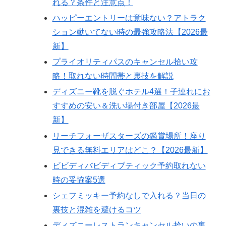
れる？条件と注意点！
ハッピーエントリーは意味ない？アトラク
ション動いてない時の最強攻略法【2026最
新】
プライオリティパスのキャンセル拾い攻
略！取れない時間帯と裏技を解説
ディズニー靴を脱ぐホテル4選！子連れにお
すすめの安い＆洗い場付き部屋【2026最
新】
リーチフォーザスターズの鑑賞場所！座り
見できる無料エリアはどこ？【2026最新】
ビビディバビディブティック予約取れない
時の妥協案5選
シェフミッキー予約なしで入れる？当日の
裏技と混雑を避けるコツ
ディズニーレストランキャンセル拾いの裏