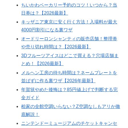
ちいかわベーカリー予約のコツ！いつから？当
日券は？【2026最新】
キッザニア東京に安く行く方法！入場料が最大
4000円割引になる裏ワザ
オードリーロンシャンティの販売店舗！整理券
や売り切れ時間は？【2026最新】
3Dフルーツアイスはどこで買える？穴場店舗ま
とめ！【2026最新】
メルヘン工房の待ち時間は？ネームプレートを
並ばずに作る裏ワザ【2026年最新】
年賀状やめた後悔は？85円値上げで判断する完
全ガイド
桧家の全館空調いらない？Z空調なしもアリか徹
底解説！
ニンテンドーミュージアムのチケットキャンセ