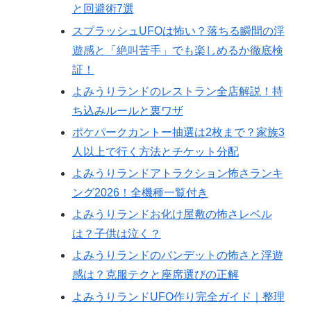
と回避術7選
スプラッシュUFOは怖い？落ちる瞬間の浮
遊感と「絶叫苦手」でも楽しめるか徹底検
証！
よみうりランドのレストラン全店解説！持
ち込みルールと裏ワザ
ポケパークカントー抽選は2枚まで？家族3
人以上で行く方法とチケット分配
よみうりランドアトラクション怖さランキ
ング2026！全機種一覧付き
よみうりランドお化け屋敷の怖さレベル
は？子供は泣く？
よみうりランドのバンデットの怖さと浮遊
感は？克服テクと座席選びの正解
よみうりランドUFO作り完全ガイド｜整理