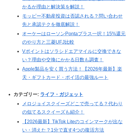
かるか理由と解決策を解説！
モッピー不動産投資は否認される？問い合わせ
先と承認テクを徹底解説！
オーケーはローソンPontaプラス一択！15%還元
のやり方と三菱UFJ比較
Vポイントはソラシドエアマイルに交換できな
い？理由や交換にかかる日数も調査！
Apple製品を安く買う方法！【2026年最新】楽
天・ギフトカード・ポイ活の最強ルート
カテゴリー:
ライフ・ガジェット
メロジョイスクイーズどこで売ってる？代わり
の似てるスクイーズも紹介！
【2026最新】TikTok Liteのコインマークが出な
い・消えた？1分で直す4つの復活方法