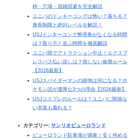
枠・穴場・混雑回避を完全解説
ユニバのドンキーコングは怖い？落ちる？
身長制限と絶叫レベルを解説！
USJドンキーコング整理券がなくなる時間
は？取り方と並ぶ時間を徹底解説
ユニバ雨でアトラクション中止！エクスプ
レスパス払い戻しは？損しない振替ルール
【2026最新】
USJスパイダーマンの跡地は何になる？ポ
ケモン説が濃厚な3つの理由【2026最新】
USJコスプレのルールは？ユニバに関係な
い衣装も着れる？
カテゴリー:
サンリオピューロランド
ピューロランド駐車場が満車！安く停める