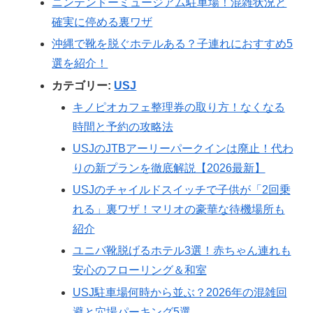
ニンテンドーミュージアム駐車場！混雑状況と
確実に停める裏ワザ
沖縄で靴を脱ぐホテルある？子連れにおすすめ5
選を紹介！
カテゴリー:
USJ
キノピオカフェ整理券の取り方！なくなる
時間と予約の攻略法
USJのJTBアーリーパークインは廃止！代わ
りの新プランを徹底解説【2026最新】
USJのチャイルドスイッチで子供が「2回乗
れる」裏ワザ！マリオの豪華な待機場所も
紹介
ユニバ靴脱げるホテル3選！赤ちゃん連れも
安心のフローリング＆和室
USJ駐車場何時から並ぶ？2026年の混雑回
避と穴場パーキング5選