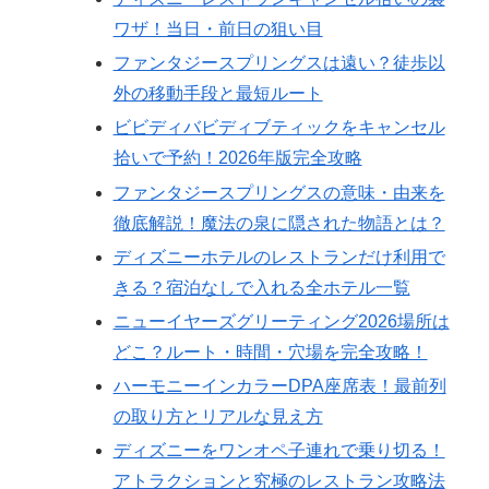
ワザ！当日・前日の狙い目
ファンタジースプリングスは遠い？徒歩以
外の移動手段と最短ルート
ビビディバビディブティックをキャンセル
拾いで予約！2026年版完全攻略
ファンタジースプリングスの意味・由来を
徹底解説！魔法の泉に隠された物語とは？
ディズニーホテルのレストランだけ利用で
きる？宿泊なしで入れる全ホテル一覧
ニューイヤーズグリーティング2026場所は
どこ？ルート・時間・穴場を完全攻略！
ハーモニーインカラーDPA座席表！最前列
の取り方とリアルな見え方
ディズニーをワンオペ子連れで乗り切る！
アトラクションと究極のレストラン攻略法