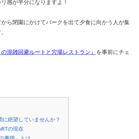
カリ感が半分になりますよ！
方から閉園にかけてパークを出て夕食に向かう人が集
す。
クの混雑回避ルートと穴場レストラン』
を事前にチェ
間に絶望していませんか？
ITの現在
の事情」とは