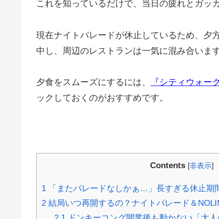
これを知っているだけで、当日の疲れとガッ
現在ナイトパレードが休止しているため、夕
中し、周辺のレストランは一気に混み合いま
夕食をスムーズにするには、
『シティウォー
ックしておくのがおすすめです。
Contents
[
非表示
]
1
「またパレードなしかぁ…」長すぎる休止期
2
結局いつ再開するの？ナイトパレード＆NOLIM
2.1
ドンキーコング開業後も動かない「大人