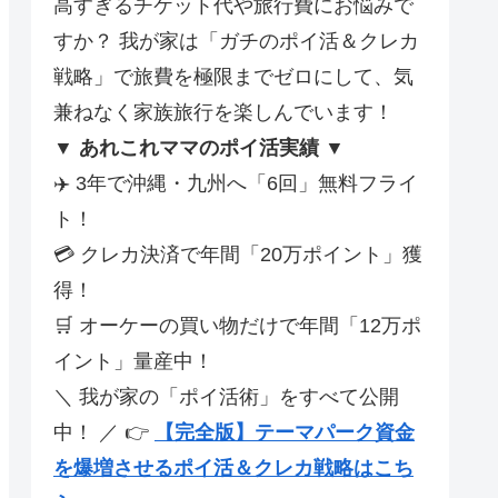
高すぎるチケット代や旅行費にお悩みで
すか？ 我が家は「ガチのポイ活＆クレカ
戦略」で旅費を極限までゼロにして、気
兼ねなく家族旅行を楽しんでいます！
▼ あれこれママのポイ活実績 ▼
✈️ 3年で沖縄・九州へ「6回」無料フライ
ト！
💳 クレカ決済で年間「20万ポイント」獲
得！
🛒 オーケーの買い物だけで年間「12万ポ
イント」量産中！
＼ 我が家の「ポイ活術」をすべて公開
中！ ／ 👉
【完全版】テーマパーク資金
を爆増させるポイ活＆クレカ戦略はこち