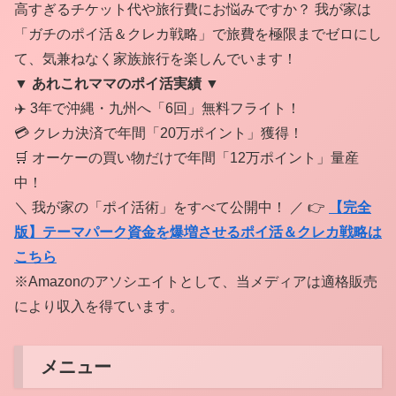
高すぎるチケット代や旅行費にお悩みですか？ 我が家は
「ガチのポイ活＆クレカ戦略」で旅費を極限までゼロにし
て、気兼ねなく家族旅行を楽しんでいます！
▼ あれこれママのポイ活実績 ▼
✈️ 3年で沖縄・九州へ「6回」無料フライト！
💳 クレカ決済で年間「20万ポイント」獲得！
🛒 オーケーの買い物だけで年間「12万ポイント」量産
中！
＼ 我が家の「ポイ活術」をすべて公開中！ ／ 👉
【完全
版】テーマパーク資金を爆増させるポイ活＆クレカ戦略は
こちら
※Amazonのアソシエイトとして、当メディアは適格販売
により収入を得ています。
メニュー