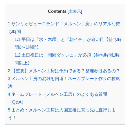
Contents
[
非表示
]
1
サンリオピューロランド「メルヘン工房」のリアルな待
ち時間
1.1
平日は「水・木曜」と「朝イチ」が狙い目【待ち時
間0〜1時間】
1.2
土日祝日は「開園ダッシュ」が必須【待ち時間1時
間以上】
2
【重要】メルヘン工房は予約できる？整理券はあるの？
3
メルヘン工房の混雑を回避！ネームプレート作りの攻略
法
4
ネームプレート（メルヘン工房）のよくある質問
（Q&A）
5
まとめ：メルヘン工房は入園直後に真っ先に直行しよ
う！